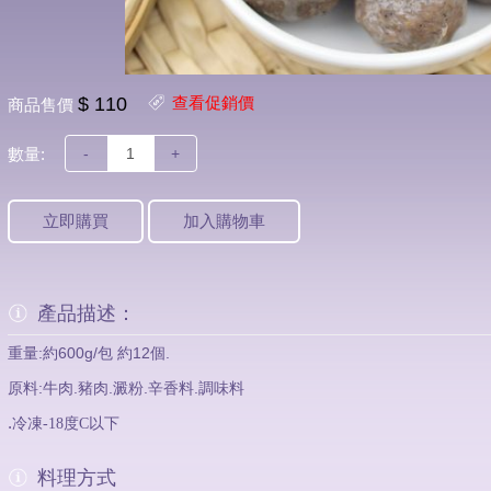
$ 110
查看促銷價
商品售價
數量:
-
+
立即購買
加入購物車
產品描述：
重量:約600g/包 約12個.
原料:牛肉.豬肉.澱粉.辛香料.調味料
.
冷凍-18度C以下
料理方式