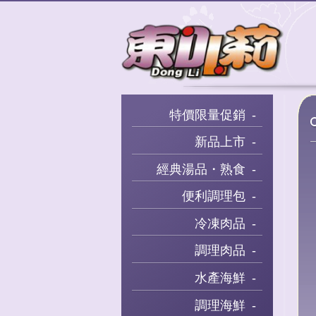
特價限量促銷
新品上市
經典湯品・熟食
便利調理包
冷凍肉品
調理肉品
水產海鮮
調理海鮮