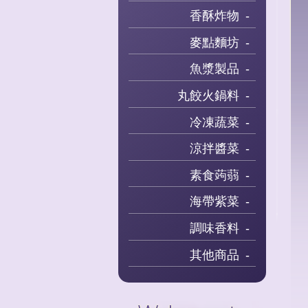
香酥炸物
麥點麵坊
魚漿製品
丸餃火鍋料
冷凍蔬菜
涼拌醬菜
素食蒟蒻
海帶紫菜
調味香料
其他商品