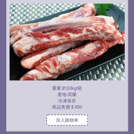
重量:約10kg/箱
產地:荷蘭
冷凍保存
商品售價
$ 850
加入購物車