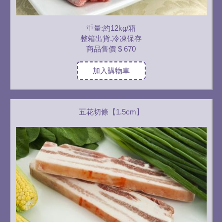
重量:約12kg/箱
整箱出貨.冷凍保存
商品售價
$ 670
加入購物車
五花切條【1.5cm】