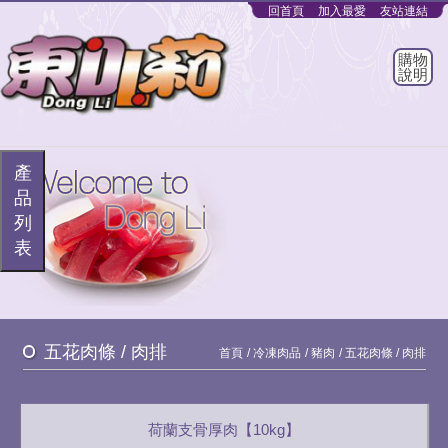
回首頁
加入最愛
友站連結
購物
說明
產
品
列
表
五花肉條 / 肉排
首頁
冷凍肉品
豬肉
五花肉條 / 肉排
荷蘭支骨厚肉【10kg】