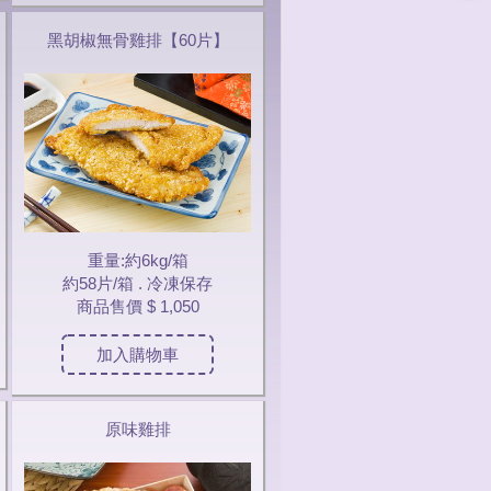
黑胡椒無骨雞排【60片】
重量:約6kg/箱
約58片/箱 . 冷凍保存
商品售價
$ 1,050
加入購物車
原味雞排