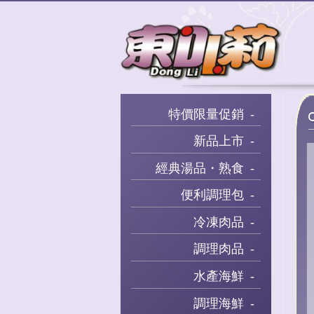
特價限量促銷
新品上市
經典湯品・熟食
便利調理包
冷凍肉品
調理肉品
水產海鮮
調理海鮮