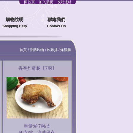
回首頁
加入最愛
友站連結
購物說明
聯絡我們
Shopping Help
Contact Us
首頁
香酥炸物
炸雞排 / 炸雞腿
香香炸雞腿【7兩】
重量:約7兩/支
60支/箱 . 冷凍保存.