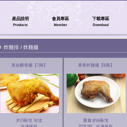
產品說明
會員專區
下載專區
Products
Member
Download
炸雞排 / 炸雞腿
黃金酥骨腿【7兩】
香香炸雞腿【6兩】
約7兩/支 50支
重量:約6兩/支
冷凍保存.
70支/箱 . 冷凍保存.