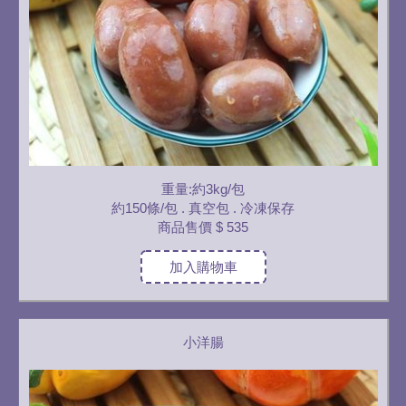
重量:約3kg/包
約150條/包 . 真空包 . 冷凍保存
商品售價
$ 535
加入購物車
小洋腸