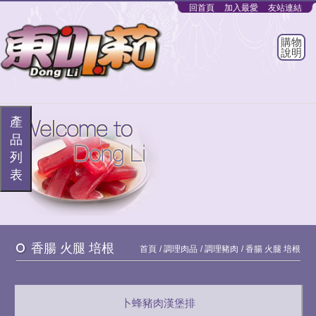
回首頁
加入最愛
友站連結
購物
說明
產
品
列
表
香腸 火腿 培根
首頁
調理肉品
調理豬肉
香腸 火腿 培根
卜蜂豬肉漢堡排