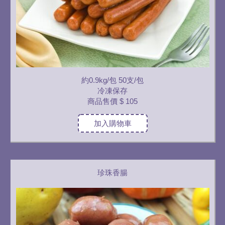
約0.9kg/包 50支/包
冷凍保存
商品售價
$ 105
加入購物車
珍珠香腸