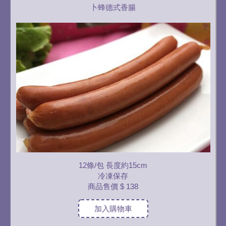
卜蜂德式香腸
12條/包 長度約15cm
冷凍保存
商品售價
$ 138
加入購物車