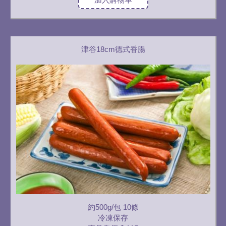
津谷18cm德式香腸
約500g/包 10條
冷凍保存