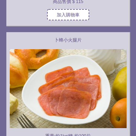
商品售價
$ 115
加入購物車
卜蜂小火腿片
重量:約1kg/條 約100片