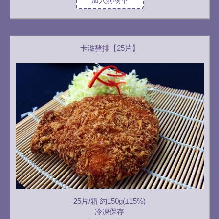
加入購物車
卡滋豬排【25片】
25片/箱 約150g(±15%)
冷凍保存