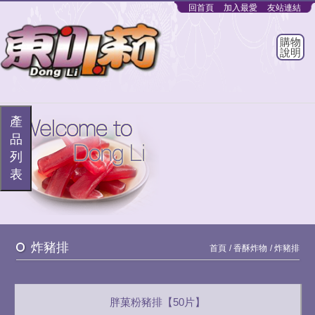
回首頁
加入最愛
友站連結
購物
說明
產
品
列
表
炸豬排
首頁
香酥炸物
炸豬排
胖菓粉豬排【50片】