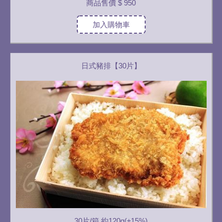
商品售價
$ 950
加入購物車
日式豬排【30片】
30片/箱 約120g(±15%)