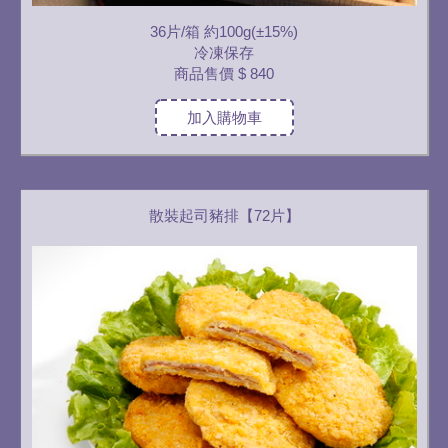
36片/箱 約100g(±15%)
冷凍保存
商品售價
$ 840
加入購物車
散裝起司豬排【72片】