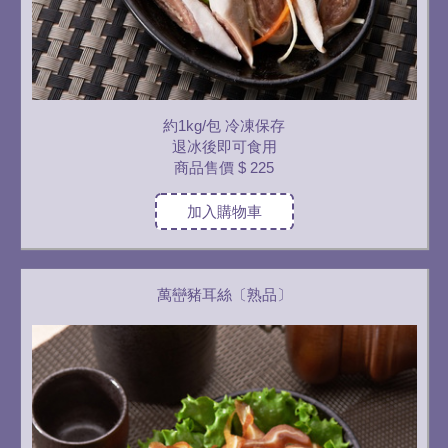
約1kg/包 冷凍保存
退冰後即可食用
商品售價
$ 225
加入購物車
萬巒豬耳絲〔熟品〕