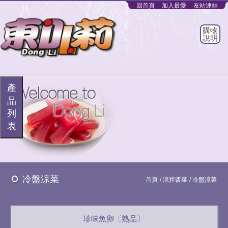
回首頁
加入最愛
友站連結
購物
說明
產
品
列
表
冷盤涼菜
首頁
涼拌醬菜
冷盤涼菜
珍味魚卵〔熟品〕