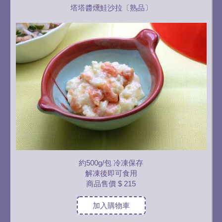
塔塔醬燻鮭沙拉〔熟品〕
約500g/包 冷凍保存
解凍後即可食用
商品售價
$ 215
加入購物車