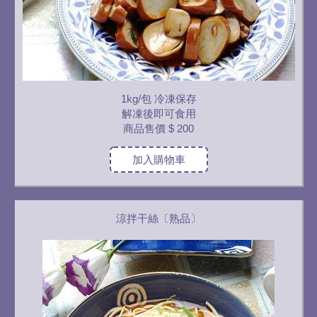
1kg/包 冷凍保存
解凍後即可食用
商品售價
$ 200
加入購物車
涼拌干絲〔熟品〕