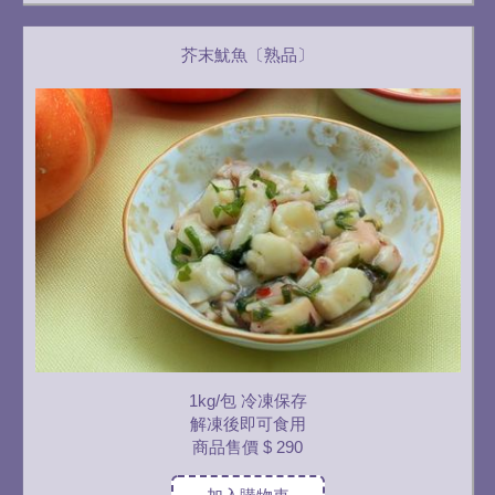
芥末魷魚〔熟品〕
1kg/包 冷凍保存
解凍後即可食用
商品售價
$ 290