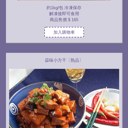
約1kg/包 冷凍保存
解凍後即可食用
商品售價
$ 165
加入購物車
蒜味小方干〔熟品〕