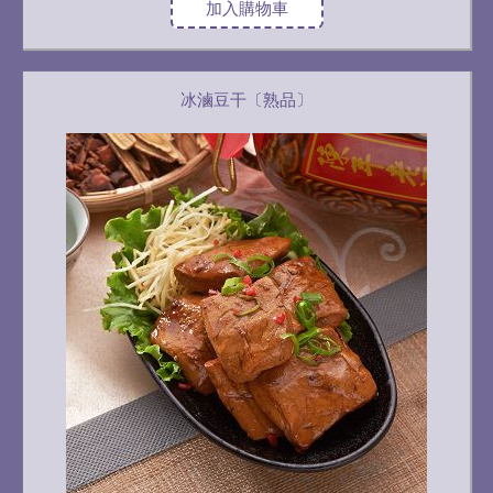
加入購物車
冰滷豆干〔熟品〕