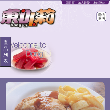
回首頁
加入最愛
友站連結
購物
說明
產
品
列
表