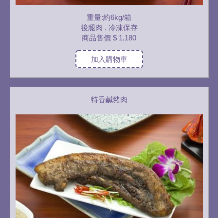
重量:約6kg/箱
後腿肉 . 冷凍保存
商品售價
$ 1,180
加入購物車
特香鹹豬肉