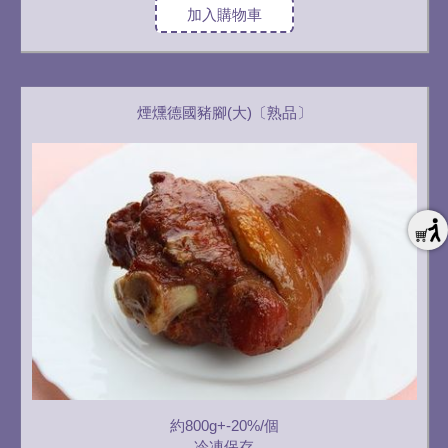
加入購物車
煙燻德國豬腳(大)〔熟品〕
約800g+-20%/個
冷凍保存