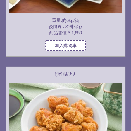
重量:約6kg/箱
後腿肉 . 冷凍保存
商品售價
$ 1,650
加入購物車
預炸咕咾肉