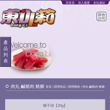
回首頁
加入最愛
友站連結
購物
說明
產
品
列
表
肉丸 鹹豬肉 豬腳
首頁
調理肉品
調理豬肉
肉丸 鹹豬肉 豬腳
獅子頭【30g】