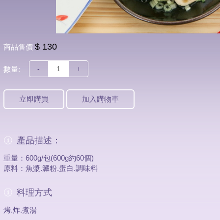
$ 130
商品售價
數量:
-
+
立即購買
加入購物車
產品描述：
重量：600g/包(600g約60個)
原料：魚漿.澱粉.蛋白.調味料
料理方式
烤.炸.煮湯