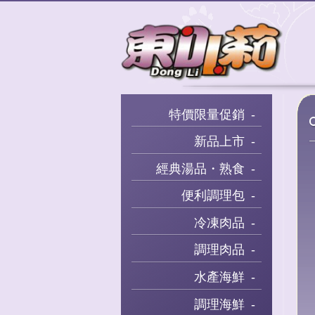
特價限量促銷
新品上市
經典湯品・熟食
便利調理包
冷凍肉品
調理肉品
水產海鮮
調理海鮮